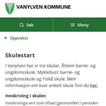
V
a
n
y
Meny
Søk
l
Du
v
Oppvekst
er
e
her:
n
Skulestart
k
o
I Vanylven har vi tre skular, Åheim barne- og
m
ungdomsskule, Myklebust barne- og
m
ungdomsskule og Fiskå skule. Meir
u
informasjon om kvar enkelt skule finn du
her.
n
Innskriving i skulen
e
Innskrivinga vert som oftast gjennomført i perioden