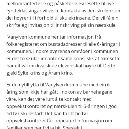
mellom vinterferie og påskeferie. Føresette til nye
fyrsteklassingar vil verte kontakta av den skulen som
dei høyrer til i forhold til skulekrinsane. Dei vil få ein
skrifteleg invitasjon til innskriving på sin nærskule.
Vanylven kommune hentar informasjon frå
folkeregisteret om bustadadresser til alle 6-åringar i
kommunen. I nokre avgrensa områder i kommunen
er det to skular innanfor same krins, slik at føresette
har eit val om kva skule eleven skal høyre til. Dette
gjeld Sylte krins og Åram krins.
Er du nytilflytta til Vanylven kommune med ein 6-
åring som ikkje har gått i nokon av barnehagane
våre, kan det vere lurt å ta kontakt med
oppvekstkontoret og nærskulen til 6-åringen i god
tid før skulestart. Det kan ta litt tid før
oppvekstkontoret får oppdatert informasjon om
familiar som har flytta hit. Spesielt i