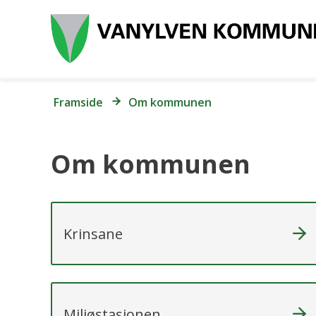
Du
Framside
Om kommunen
er
her:
Om kommunen
Krinsane
Miljøstasjonen