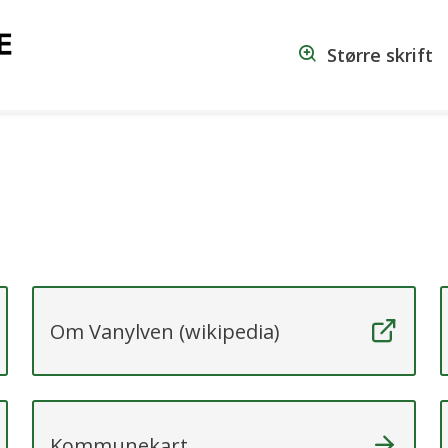
Vanylven
Større skrift
kommune
Om Vanylven (wikipedia)
Kommunekart