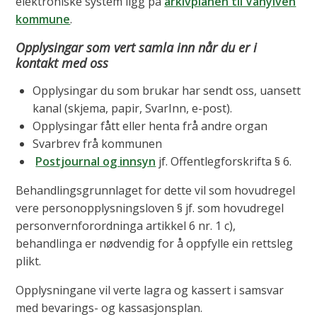
elektroniske system ligg på
arkivplanen til Vanylven
kommune
.
Opplysingar som vert samla inn når du er i
kontakt med oss
Opplysingar du som brukar har sendt oss, uansett
kanal (skjema, papir, SvarInn, e-post).
Opplysingar fått eller henta frå andre organ
Svarbrev frå kommunen
Postjournal og innsyn
jf. Offentlegforskrifta § 6.
Behandlingsgrunnlaget for dette vil som hovudregel
vere personopplysningsloven § jf. som hovudregel
personvernforordninga artikkel 6 nr. 1 c),
behandlinga er nødvendig for å oppfylle ein rettsleg
plikt.
Opplysningane vil verte lagra og kassert i samsvar
med bevarings- og kassasjonsplan.