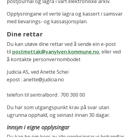
postjournal og lagra i vårt elektroniske arkiv.
Opplysningane vil verte lagra og kassert i samsvar
med bevarings- og kassasjonsplan.
Dine rettar
Du kan utøve dine rettar ved å sende ein e-post
til
postmottak@vanylven.kommune.no
, eller ved
å kontakte personvernombodet
Judicia AS, ved Anette Schei
epost : anette@judicia.no
telefon til sentralbord : 700 300 00
Du har som utgangspunkt krav på svar utan
ugrunna opphald, og seinast innan 30 dagar.
Innsyn i eigne opplysingar
Du kan be om kopi av alle opplysingar vi behandlar