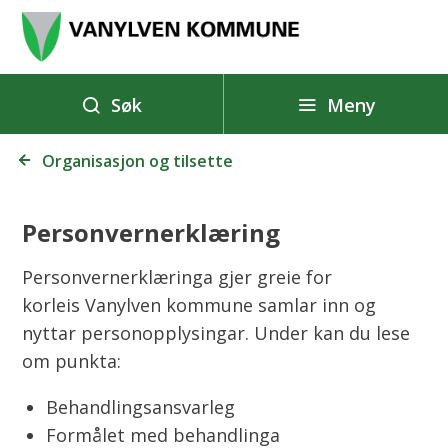
V
a
n
y
Meny
Søk
l
Du
v
Organisasjon og tilsette
er
e
her:
n
Personvernerklæring
k
o
Personvernerklæringa gjer greie for
m
korleis Vanylven kommune samlar inn og
m
nyttar personopplysingar. Under kan du lese
u
om punkta:
n
Behandlingsansvarleg
e
Formålet med behandlinga