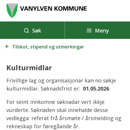
V
a
n
y
Meny
Søk
l
Du
v
Tilskot, stipend og utmerkingar
er
e
her:
n
Kulturmidlar
k
o
Frivillige lag og organisasjonar kan no søkje
m
kulturmidlar. Søknadsfrist er:
01.05.2026
.
m
For seint innkomne søknadar vert ikkje
u
vurderte. Søknaden skal innehalde desse
n
vedlegga: referat frå årsmøte / årsmelding og
e
rekneskap for føregåande år.