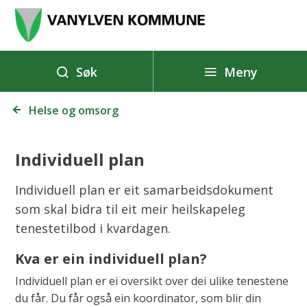
V
a
n
y
Meny
Søk
l
Du
v
Helse og omsorg
er
e
her:
n
Individuell plan
k
o
Individuell plan er eit samarbeidsdokument
m
som skal bidra til eit meir heilskapeleg
m
tenestetilbod i kvardagen.
u
Kva er ein individuell plan?
n
Individuell plan er ei oversikt over dei ulike tenestene
e
du får. Du får også ein koordinator, som blir din