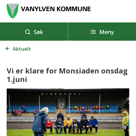
V
a
n
y
Meny
Søk
l
Du
v
Aktuelt
er
e
her:
n
Vi er klare for Monsiaden onsdag
k
1.juni
o
m
m
u
n
e