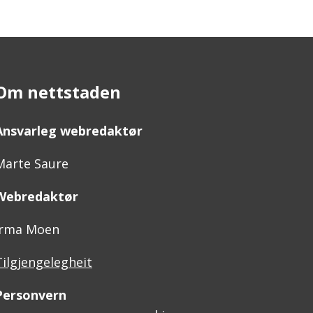
Om nettstaden
Ansvarleg webredaktør
Marte Saure
Webredaktør
Irma Moen
Tilgjengelegheit
Personvern