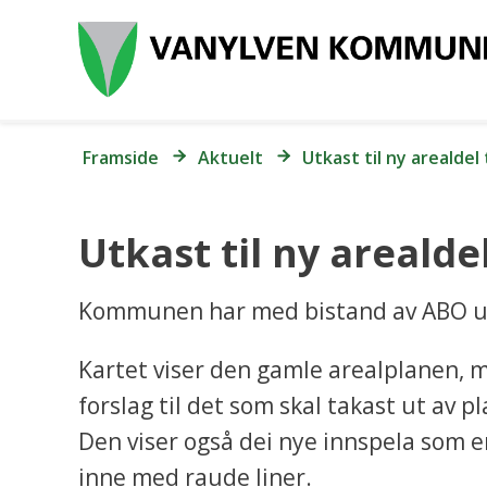
Du
Framside
Aktuelt
Utkast til ny arealde
er
her:
Utkast til ny areald
Kommunen har med bistand av ABO uta
Kartet viser den gamle arealplanen, m
forslag til det som skal takast ut av
Den viser også dei nye innspela som e
inne med raude liner.