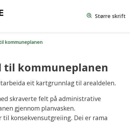
Vanylven
Større skrift
kommune
l til kommuneplanen
el til kommuneplanen
rbeida eit kartgrunnlag til arealdelen.
ed skraverte felt på administrative
 planen gjennom planvasken.
r til konsekvensutgreiing. Dei er rama