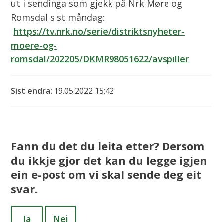
ut i sendinga som gjekk på Nrk Møre og
Romsdal sist måndag:
https://tv.nrk.no/serie/distriktsnyheter-
moere-og-
romsdal/202205/DKMR98051622/avspiller
Sist endra
19.05.2022 15:42
Fann du det du leita etter? Dersom
du ikkje gjor det kan du legge igjen
ein e-post om vi skal sende deg eit
svar.
Ja
Nei