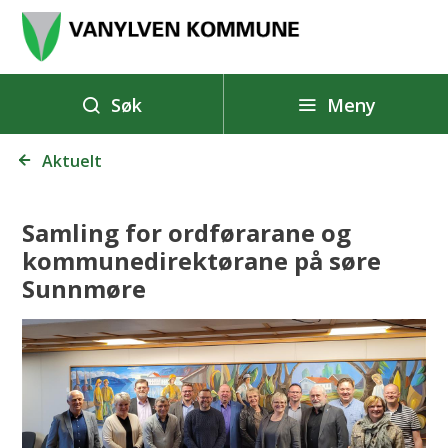
V
a
n
y
Meny
Søk
l
Du
v
Aktuelt
er
e
her:
n
Samling for ordførarane og
k
kommunedirektørane på søre
o
Sunnmøre
m
m
u
n
e