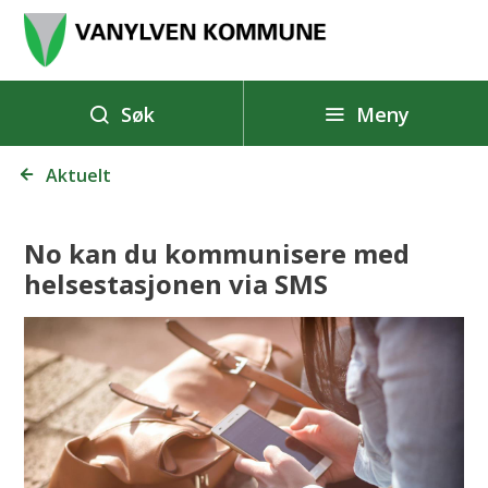
V
a
n
y
Meny
Søk
l
Du
v
Aktuelt
er
e
her:
n
No kan du kommunisere med
k
helsestasjonen via SMS
o
m
m
u
n
e