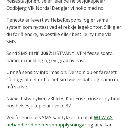
helsestasjonen, seier leiande helsesjukepleiar
Oddbjørg Vik Nordal Det gjer vi noko med no!
Tenesta er levert av HelseRespons, og er same
system som nyttast ved ei rekkje legekontor. Slik gjer
du for å endre, avbestille eller bestille ny time via
SMS:
Send SMS til tlf.
2097
: HSTVANYLVEN fødselsdato,
namn, di melding og ev. grad av hast.
Unngå sensitiv informasjon. Dersom du er føresett
så hugs at det er barnet sin fødselsdato og namn du
må skrive.
Døme:
hstvanylven 230618, Kari Frisk, ønsker ny time
hos helsesjukepleiar i veke 32.
Ved å sende oss SMS samtykkar du til at
WTW AS
behandler dine personopplysningar
og at vi kan