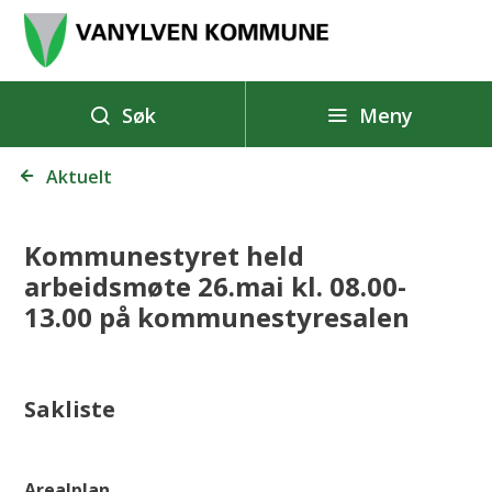
V
a
n
y
Meny
Søk
l
Du
v
Aktuelt
er
e
her:
n
Kommunestyret held
k
arbeidsmøte 26.mai kl. 08.00-
o
13.00 på kommunestyresalen
m
m
u
Sakliste
n
e
Arealplan