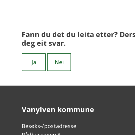
Fann du det du leita etter? Der
deg eit svar.
Ja
Nei
Vanylven kommune
Besøks-/postadresse
Rådhusvegen 3