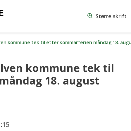
Vanylven
Større skrift
kommune
ven kommune tek til etter sommarferien måndag 18. augu
lven kommune tek til
 måndag 18. august
08:15