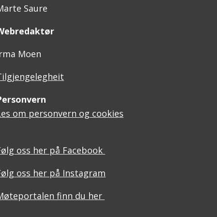
Marte Saure
Webredaktør
Irma Moen
Tilgjengelegheit
Personvern
Les om personvern og cookies
Følg oss her på Facebook
Følg oss her på Instagram
Møteportalen finn du her