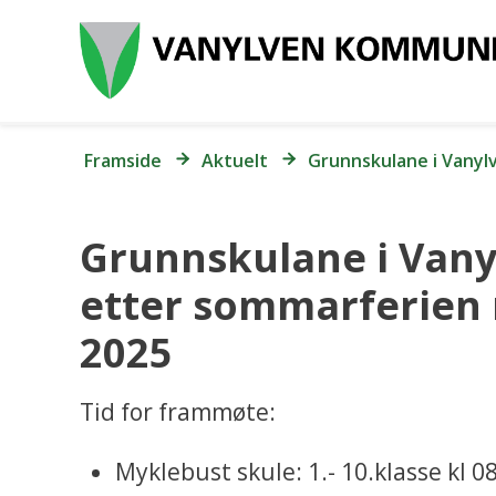
Du
Framside
Aktuelt
Grunnskulane i Vanyl
er
her:
Grunnskulane i Vany
etter sommarferien
2025
Tid for frammøte:
Myklebust skule: 1.-
10.klasse kl 