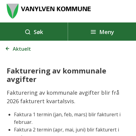
V
a
n
y
Meny
Søk
l
Du
v
Aktuelt
er
e
her:
n
Fakturering av kommunale
k
avgifter
o
m
Fakturering av kommunale avgifter blir frå
m
2026 fakturert kvartalsvis.
u
Faktura 1 termin (jan, feb, mars) blir fakturert i
n
februar.
e
Faktura 2 termin (apr, mai, juni) blir fakturert i