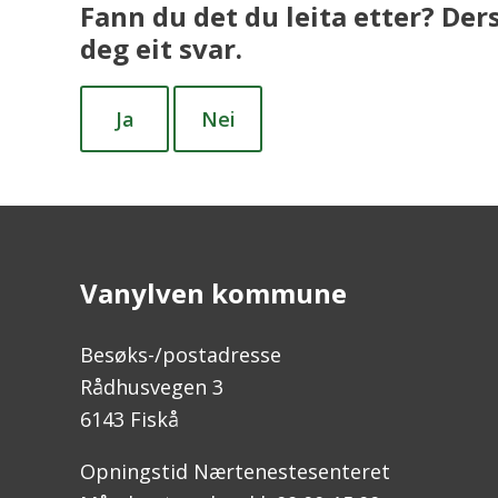
Fann du det du leita etter? Der
deg eit svar.
Ja
Nei
Vanylven kommune
Besøks-/postadresse
Rådhusvegen 3
6143 Fiskå
Opningstid Nærtenestesenteret