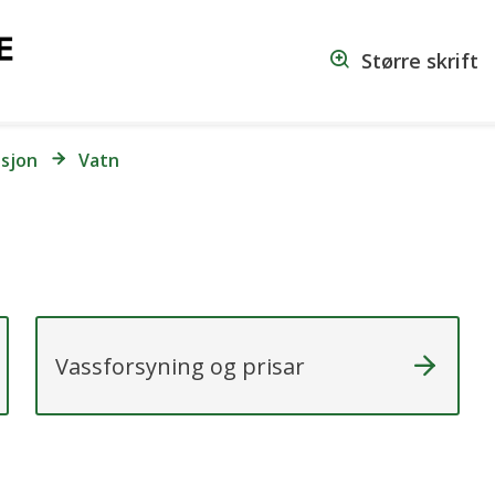
Vanylven
Større skrift
kommune
asjon
Vatn
Vassforsyning og prisar