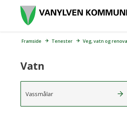
Du
Framside
Tenester
Veg, vatn og renov
er
her:
Vatn
Vassmålar