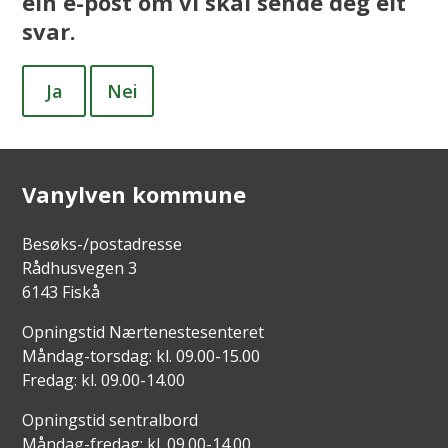
ein e-post om vi skal sende deg eit
svar.
Ja
Nei
Vanylven kommune
Besøks-/postadresse
Rådhusvegen 3
6143 Fiskå
Opningstid Nærtenestesenteret
Måndag-torsdag: kl. 09.00-15.00
Fredag: kl. 09.00-14.00
Opningstid sentralbord
Måndag-fredag: kl. 09.00-14.00