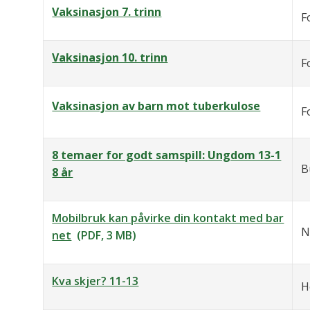
Vaksinasjon 7. trinn
F
Vaksinasjon 10. trinn
F
Vaksinasjon av barn mot tuberkulose
F
8 temaer for godt samspill: Ungdom 13-1
B
8 år
Mobilbruk kan påvirke din kontakt med bar
N
net
(PDF, 3 MB)
Kva skjer? 11-13
H