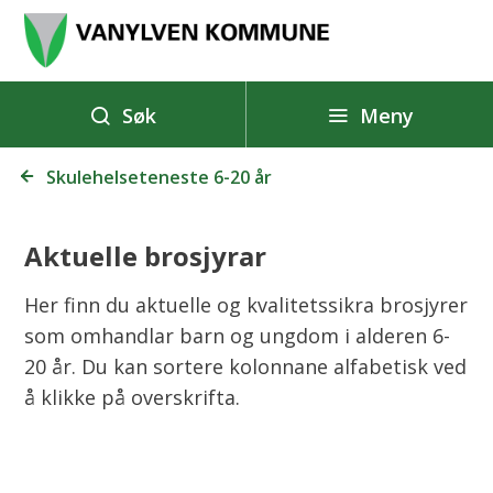
V
a
n
y
Meny
Søk
l
Du
v
Skulehelseteneste 6-20 år
er
e
her:
n
Aktuelle brosjyrar
k
o
Her finn du aktuelle og kvalitetssikra brosjyrer
m
som omhandlar barn og ungdom i alderen 6-
m
20 år. Du kan sortere kolonnane alfabetisk ved
u
å klikke på overskrifta.
n
e