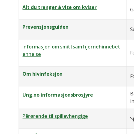
Alt du trenger å vite om kviser
G
Prevensjonsguiden
S
Informasjon om smittsam hjernehinnebet
F
ennelse
Om hivinfeksjon
F
B
Ung.no informasjonsbrosjyre
i
Pårørende til spillavhengige
S