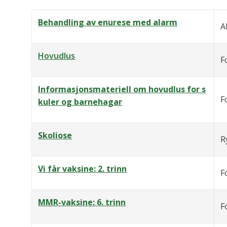
Behandling av enurese med alarm
A
Hovudlus
F
Informasjonsmateriell om hovudlus for s
F
kuler og barnehagar
Skoliose
R
Vi får vaksine: 2. trinn
F
MMR-vaksine: 6. trinn
F