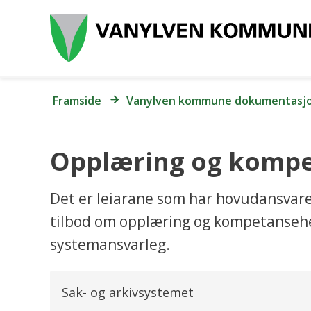
Du
Framside
Vanylven kommune dokumentasjo
er
her:
Opplæring og komp
Det er leiarane som har hovudansvaret 
tilbod om opplæring og kompetansehe
systemansvarleg.
Sak- og arkivsystemet