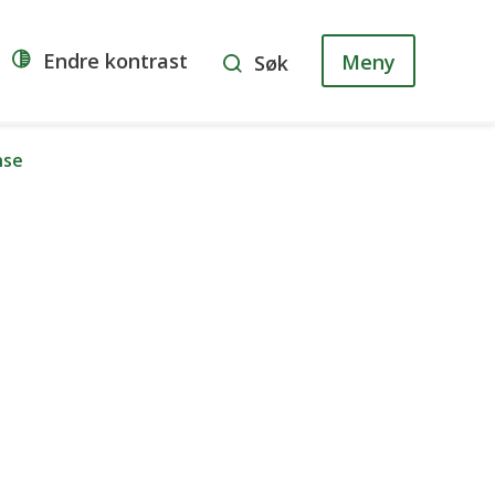
i
Endre kontrast
Meny
Søk
nse